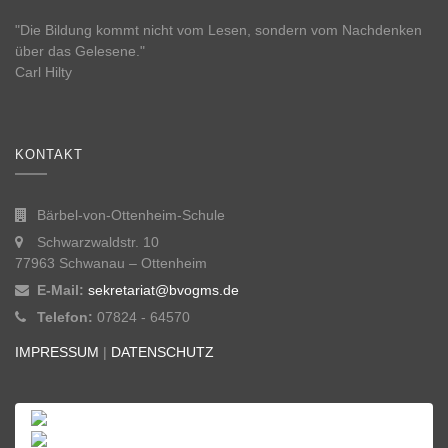
"Die Bildung kommt nicht vom Lesen, sondern vom Nachdenken
über das Gelesene."
Carl Hilty
KONTAKT
Bärbel-von-Ottenheim-Schule
Schwarzwaldstr. 10
77963 Schwanau – Ottenheim
E-Mail:
sekretariat@bvogms.de
Telefon:
07824 - 64570
IMPRESSUM
|
DATENSCHUTZ