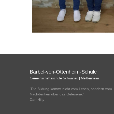
Bärbel-von-Ottenheim-Schule
Gemeinschaftsschule Schwanau | Meißenheim
"Die Bildung kommt nicht vom Lesen, sondern vom
Nachdenken über das Gelesene."
Carl Hilty