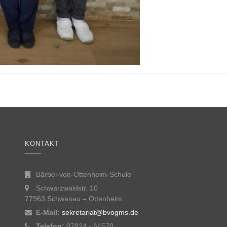
KONTAKT
Bärbel-von-Ottenheim-Schule
Schwarzwaldstr. 10
77963 Schwanau – Ottenheim
E-Mail:
sekretariat@bvogms.de
Telefon:
07824 - 64570