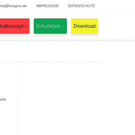
ariat@bvogms.de
IMPRESSUM
DATENSCHUTZ
hulkonzept
Schulleben
Download
von